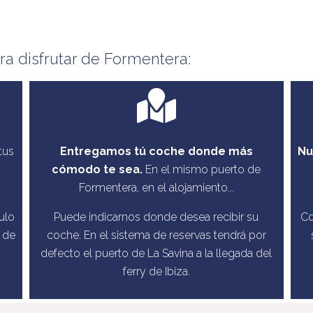
a disfrutar de Formentera:
tus
Entregamos tú coche donde más
Nu
cómodo te sea.
En el mismo puerto de
Formentera, en el alojamiento...
ulo
Puede indicarnos donde desea recibir su
Co
 de
coche. En el sistema de reservas tendrá por
defecto el puerto de La Savina a la llegada del
ferry de Ibiza.