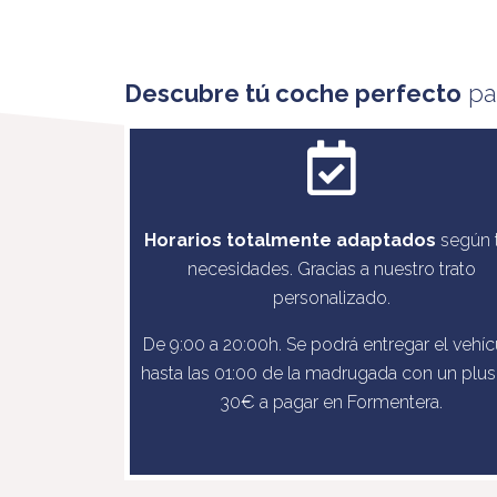
Descubre tú coche perfecto
par
Horarios totalmente adaptados
según 
necesidades. Gracias a nuestro trato
personalizado.
De 9:00 a 20:00h. Se podrá entregar el vehíc
hasta las 01:00 de la madrugada con un plus
30€ a pagar en Formentera.