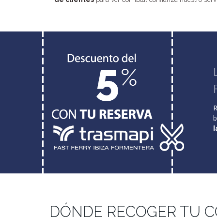
R
b
l
DÓNDE RECOGER TU 