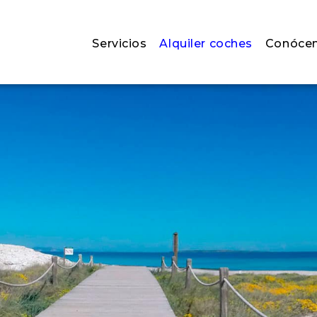
Servicios
Alquiler coches
Conóce