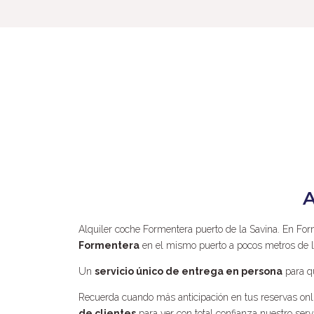
A
Alquiler coche Formentera puerto de la Savina. En For
Formentera
en el mismo puerto a pocos metros de la
Un
servicio único de entrega en persona
para qu
Recuerda cuando más anticipación en tus reservas onli
de clientes
para ver con total confianza nuestro servi