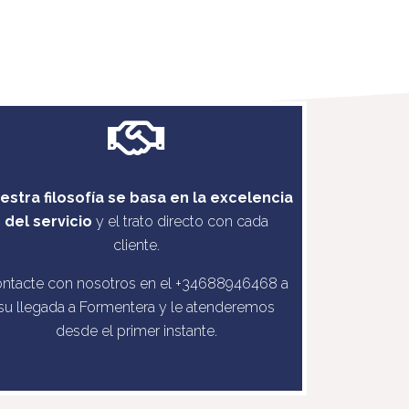
estra filosofía se basa en la excelencia
del servicio
y el trato directo con cada
cliente.
ntacte con nosotros en el +34688946468 a
su llegada a Formentera y le atenderemos
desde el primer instante.