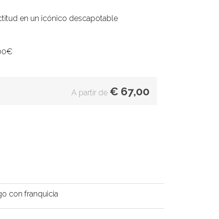
ctitud en un icónico descapotable
700€
€
67,00
A partir de
go con franquicia