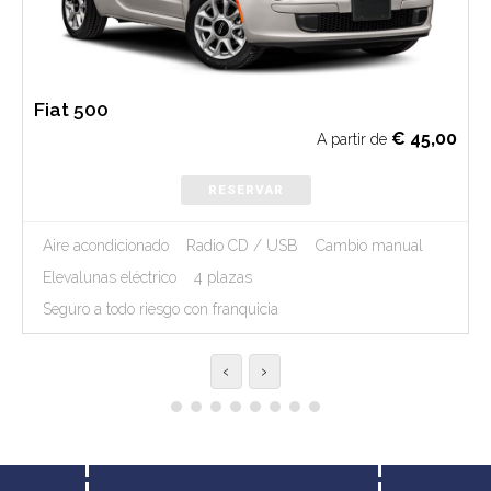
Fiat 500
€
45,00
A partir de
RESERVAR
Aire acondicionado
Radio CD / USB
Cambio manual
Elevalunas eléctrico
4 plazas
Seguro a todo riesgo con franquicia
‹
›