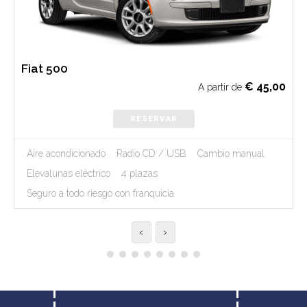
Fiat 500
€
45,00
A partir de
RESERVAR
Aire acondicionado
Radio CD / USB
Cambio manual
Elevalunas eléctrico
4 plazas
Seguro a todo riesgo con franquicia
‹
›