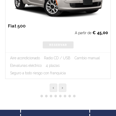
Fiat 500
€
45,00
A partir de
RESERVAR
Aire acondicionado
Radio CD / USB
Cambio manual
Elevalunas eléctrico
4 plazas
Seguro a todo riesgo con franquicia
‹
›