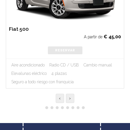
Fiat 500
€
45,00
A partir de
RESERVAR
Aire acondicionado
Radio CD / USB
Cambio manual
Elevalunas eléctrico
4 plazas
Seguro a todo riesgo con franquicia
‹
›