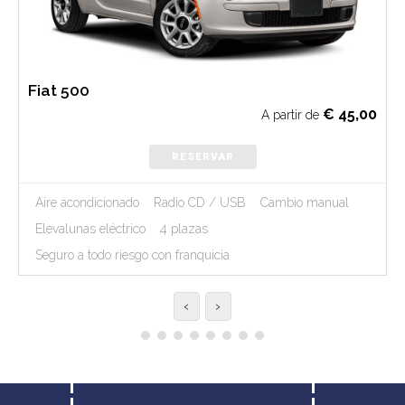
Fiat 500
€
45,00
A partir de
RESERVAR
Aire acondicionado
Radio CD / USB
Cambio manual
Elevalunas eléctrico
4 plazas
Seguro a todo riesgo con franquicia
‹
›