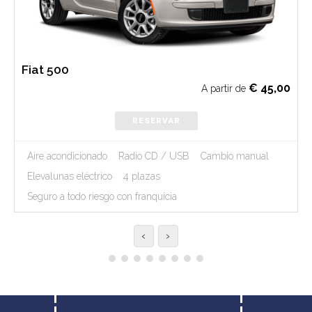
Fiat 500
€
45,00
A partir de
RESERVAR
Aire acondicionado
Radio CD / USB
Cambio manual
Elevalunas eléctrico
4 plazas
Seguro a todo riesgo con franquicia
‹
›