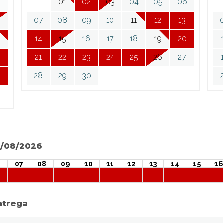
2
01
02
03
04
05
06
9
07
08
09
10
11
12
13
6
14
15
16
17
18
19
20
3
21
22
23
24
25
26
27
0
28
29
30
08/08/2026
07
08
09
10
11
12
13
14
15
16
ntrega