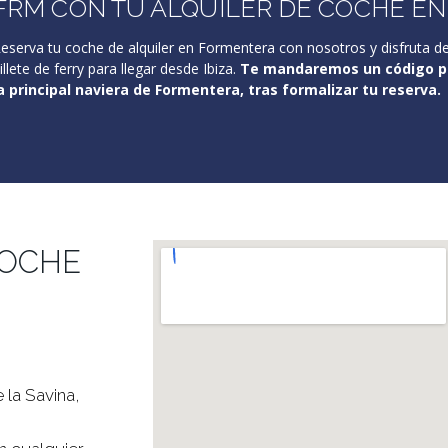
FRM CON TU ALQUILER DE COCHE E
eserva tu coche de alquiler en Formentera con nosotros y disfruta de
illete de ferry para llegar desde Ibiza.
Te mandaremos un código pr
a principal naviera de Formentera, tras formalizar tu reserva.
COCHE
la Savina,