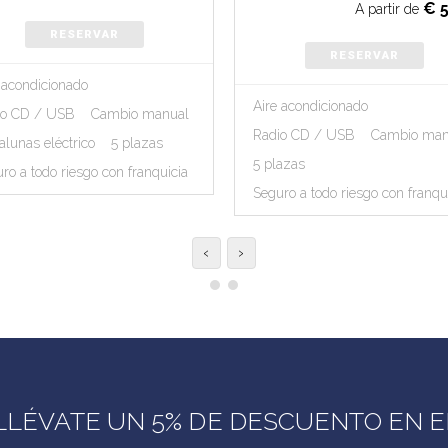
€
A partir de
RESERVAR
RESERVAR
 acondicionado
Aire acondicionado
io CD / USB
Cambio manual
Radio CD / USB
Cambio man
alunas eléctrico
5 plazas
5 plazas
ro a todo riesgo con franquicia
Seguro a todo riesgo con franqu
‹
›
LLÉVATE UN 5% DE DESCUENTO EN EL