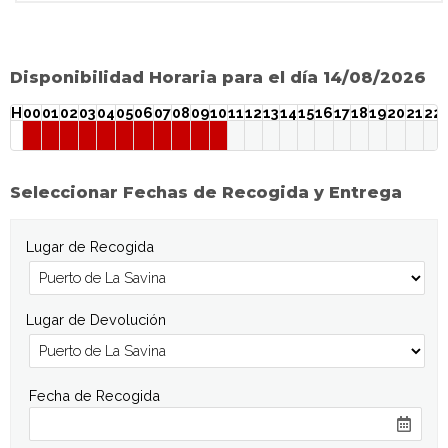
Disponibilidad Horaria para el día 14/08/2026
H
00
01
02
03
04
05
06
07
08
09
10
11
12
13
14
15
16
17
18
19
20
21
22
Seleccionar Fechas de Recogida y Entrega
Lugar de Recogida
Lugar de Devolución
Fecha de Recogida