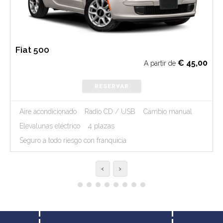
Fiat 500
€
45,00
A partir de
RESERVAR
Aire acondicionado
Radio CD / USB
Cambio manual
Elevalunas eléctrico
4 plazas
Seguro a todo riesgo con franquicia
‹
›