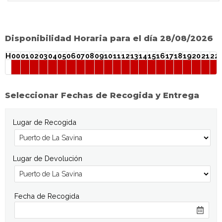
Disponibilidad Horaria para el día 28/08/2026
H
00
01
02
03
04
05
06
07
08
09
10
11
12
13
14
15
16
17
18
19
20
21
22
Seleccionar Fechas de Recogida y Entrega
Lugar de Recogida
Lugar de Devolución
Fecha de Recogida