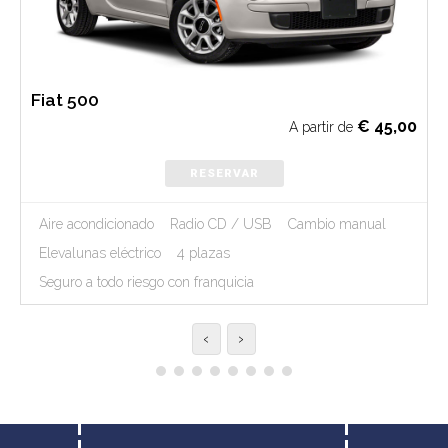
Fiat 500
€
45,00
A partir de
RESERVAR
Aire acondicionado
Radio CD / USB
Cambio manual
Elevalunas eléctrico
4 plazas
Seguro a todo riesgo con franquicia
‹
›