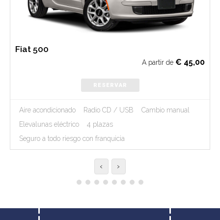
Fiat 500
€
45,00
A partir de
RESERVAR
Aire acondicionado
Radio CD / USB
Cambio manual
Elevalunas eléctrico
4 plazas
Seguro a todo riesgo con franquicia
‹
›