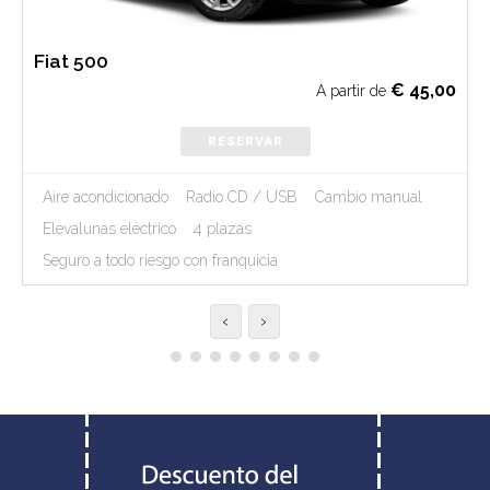
Fiat 500
€
45,00
A partir de
RESERVAR
Aire acondicionado
Radio CD / USB
Cambio manual
Elevalunas eléctrico
4 plazas
Seguro a todo riesgo con franquicia
‹
›