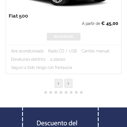
Fiat 500
€
45,00
A partir de
RESERVAR
Aire acondicionado
Radio CD / USB
Cambio manual
Elevalunas eléctrico
4 plazas
Seguro a todo riesgo con franquicia
‹
›