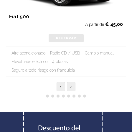
Fiat 500
€
45,00
A partir de
RESERVAR
Aire acondicionado
Radio CD / USB
Cambio manual
Elevalunas eléctrico
4 plazas
Seguro a todo riesgo con franquicia
‹
›