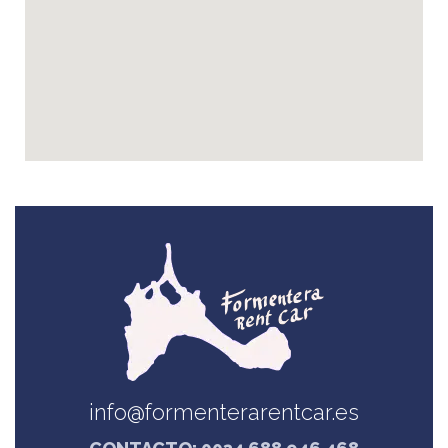
info@formenterarentcar.es