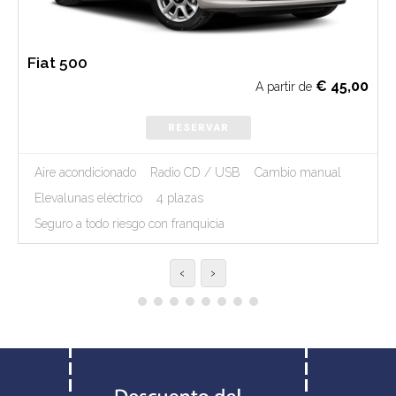
Fiat 500
€
45,00
A partir de
RESERVAR
Aire acondicionado
Radio CD / USB
Cambio manual
Elevalunas eléctrico
4 plazas
Seguro a todo riesgo con franquicia
‹
›